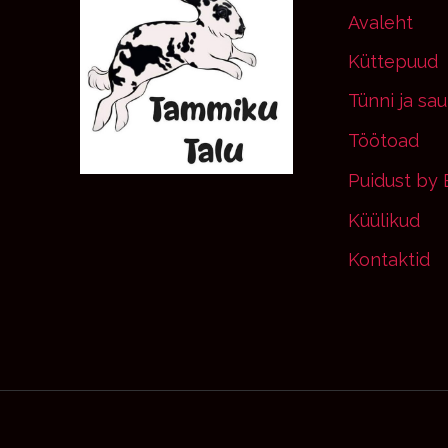
Avaleht
Küttepuud
Tünni ja sa
Töötoad
Puidust by B
Küülikud
Kontaktid