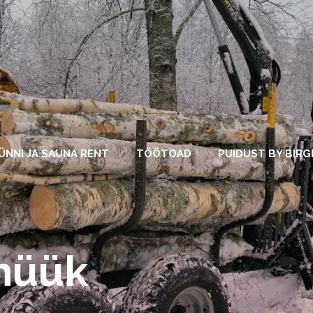
ÜNNI JA SAUNA RENT
TÖÖTOAD
PUIDUST BY BIRG
müük