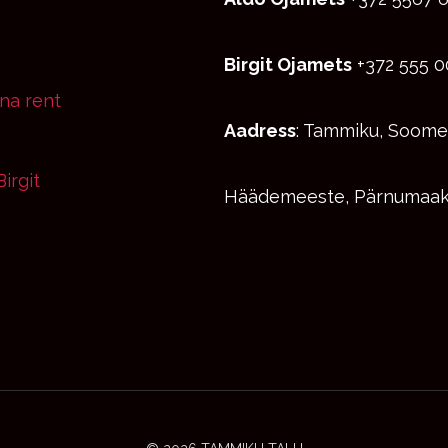
Birgit Ojamets
+372 555 
una rent
Aadress
: Tammiku, Soome
irgit
Häädemeeste, Pärnumaak