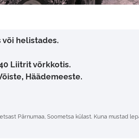
 või helistades.
 Liitrit võrkkotis.
 Võiste, Häädemeeste.
m
tsast Pärnumaa, Soometsa külast. Kuna mustad lepad