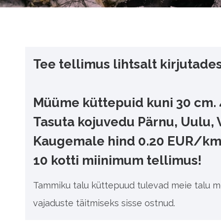
Tee tellimus lihtsalt kirjutades
Müüme küttepuid kuni 30 cm. 40
Tasuta kojuvedu Pärnu, Uulu,
Kaugemale hind 0.20 EUR/k
10 kotti miinimum tellimus!
Tammiku talu küttepuud tulevad meie talu me
vajaduste täitmiseks sisse ostnud.