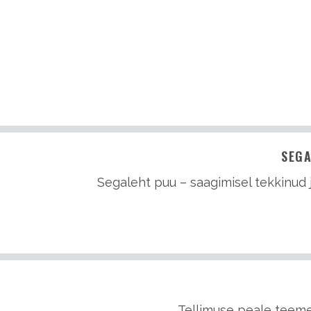
SEGA
Segaleht puu – saagimisel tekkinud 
Tellimuse peale teeme