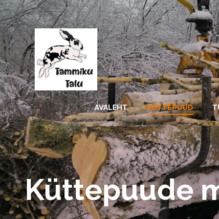
Skip
to
content
AVALEHT
KÜTTEPUUD
T
Küttepuude 