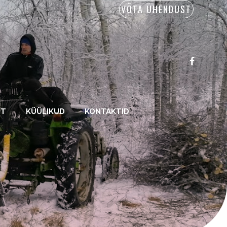
VÕTA ÜHENDUST
IT
KÜÜLIKUD
KONTAKTID