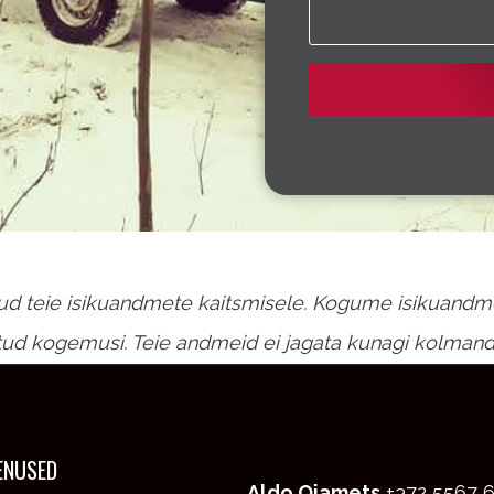
d teie isikuandmete kaitsmisele. Kogume isikuandmeid
atud kogemusi. Teie andmeid ei jagata kunagi kolmand
ENUSED
Aldo Ojamets
+372 5567 