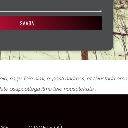
SAADA
, nagu Teie nimi, e-posti aadress, et täiustada oma
ate osapooltega ilma teie nõusolekuta .
6258
OJAMETS OÜ