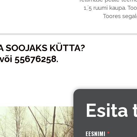
1,´5 ruumi kaupa. To
Toores segal
BA SOOJAKS KÜTTA?
või 55676258.
Esita 
EESNIMI
*