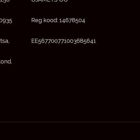
00935
Reg kood: 14678504
tsa,
EE567700771003685641
ond.